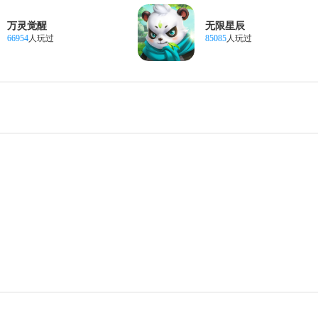
万灵觉醒
无限星辰
66954
人玩过
85085
人玩过