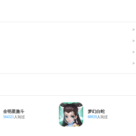
>
>
>
>
全明星激斗
梦幻白蛇
564321
人玩过
88929
人玩过