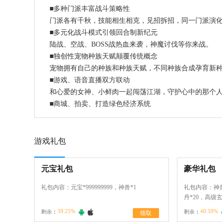
■多种门派丰富战斗策略性
门派各有千秋，技能相生相克，见招拆招，同一门派演
■多元化战斗模式引领回合制新纪元
陆战、空战、BOSS战热血来袭，神魔讨伐等你来战。
■独创性宠物种族天赋颠覆传统概念
宠物拥有自己的种族和种族天赋，不同种族合成孕育新
■游戏、语音直播双方联动
和心爱的女神、小鲜肉一起闯荡江湖，守护心中的那个
■商城、拍卖、打造绿色经济系统
游戏礼包
元宝礼包
豪华礼包
礼包内容：元宝*999999999，神兽*1
礼包内容：神兽
丹*20，高级
*20，天地灵晶*
39.25%
40.59%
剩余
：
剩余
：
领取