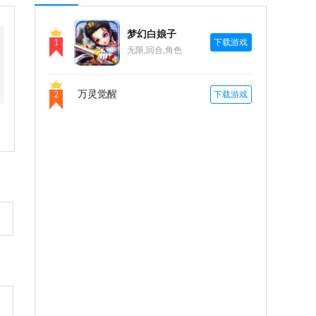
梦幻白娘子
1
下载游戏
无限,回合,角色
万灵觉醒
2
下载游戏