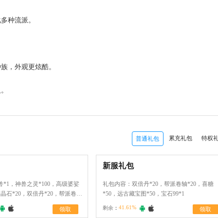
化多种流派。
种族，外观更炫酷。
人。
累充礼包
特权
普通礼包
新服礼包
*1，神兽之灵*100，高级婆娑
礼包内容：双倍丹*20，帮派卷轴*20，喜糖
玄晶石*20，双倍丹*20，帮派卷轴
*50，远古藏宝图*50，宝石99*1
100
41.61%
剩余
：
领取
领取